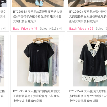
身裙女
BY12963# 夏季新款高腰显瘦垂感大裙
BY12962# 夏季新款蕾丝镂
服裝批
摆a字百褶半身裙伞裙配腰带 服裝批發
叉高腰松紧垂坠感包臀鱼尾长
女裝批發服飾貨源
批發女裝批發服飾貨源
81）件
Batch Price：￥45
Sales（4113）件
Batch Price：￥55
Sales
新款撞
BY12958# 大码胖妹妹圆领短袖t恤女
BY12957# 大码胖妹妹夏季
服裝
正肩新款花边下摆显瘦修身上衣 服裝
点时尚显瘦假两件针织衫上衣
批發女裝批發服飾貨源
批發女裝批發服飾貨源