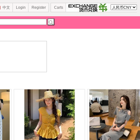
中文
Login
Register
Carts