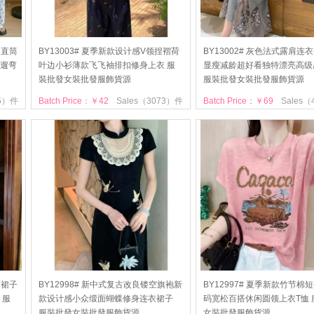
瘦直筒
BY13003# 夏季新款设计感V领捏褶荷
BY13002# 灰色法式露肩连
遛弯
叶边小衫薄款飞飞袖排扣修身上衣 服
显瘦减龄超好看独特漂亮高级
裝批發女裝批發服飾貨源
服裝批發女裝批發服飾貨源
35）件
Batch Price：￥42
Sales（3073）件
Batch Price：￥69
Sales
衣裙子
BY12998# 新中式复古改良镂空旗袍新
BY12997# 夏季新款竹节棉
 服
款设计感小众缎面蝴蝶修身连衣裙子
码宽松百搭休闲圆领上衣T恤 
服裝批發女裝批發服飾貨源
女裝批發服飾貨源