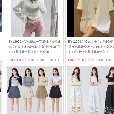
BY12970# 新款薄款一字肩针织衫辣妹
BY12969# 40支纯棉特大码300
宽松短款抽绳绑带喇叭长袖上衣防晒罩
拼接亮晶晶设计上衣T恤短袖韩版
衫 服裝批發女裝批發服飾貨源
女 服裝批發女裝批發服飾貨源
件
Batch Price：￥35
Sales（3393）件
Batch Price：￥46
Sales（36