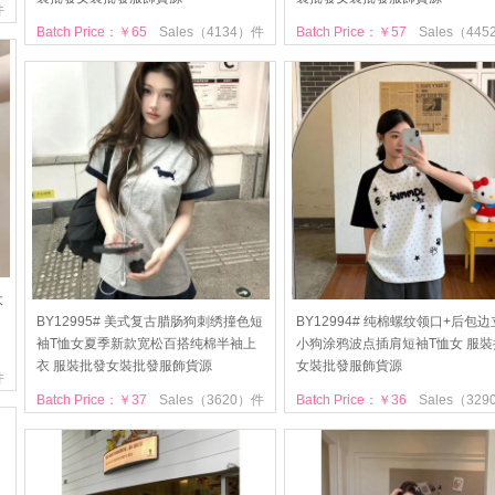
件
Batch Price：￥65
Sales（4134）件
Batch Price：￥57
Sales（44
大
BY12995# 美式复古腊肠狗刺绣撞色短
BY12994# 纯棉螺纹领口+后包
袖T恤女夏季新款宽松百搭纯棉半袖上
小狗涂鸦波点插肩短袖T恤女 服裝
衣 服裝批發女裝批發服飾貨源
女裝批發服飾貨源
件
Batch Price：￥37
Sales（3620）件
Batch Price：￥36
Sales（32