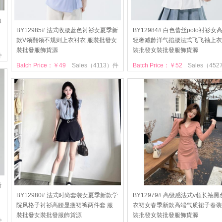
边
BY12985# 法式收腰蓝色衬衫女夏季新
BY12984# 白色蕾丝polo衬衫女
款V领翻领不规则上衣衬衣 服裝批發女
轻奢减龄洋气掐腰法式飞飞袖上衣
裝批發服飾貨源
裝批發女裝批發服飾貨源
件
Batch Price：￥49
Sales（4113）件
Batch Price：￥52
Sales（45
新
BY12980# 法式时尚套装女夏季新款学
BY12979# 高级感法式v领长袖
院风格子衬衫高腰显瘦裙裤两件套 服
衣裙女春季新款高端气质裙子春装
裝批發女裝批發服飾貨源
裝批發女裝批發服飾貨源
件