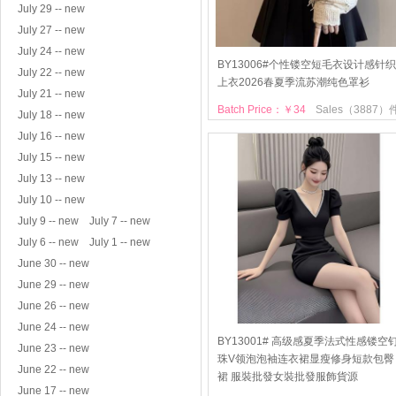
July 29 -- new
July 27 -- new
July 24 -- new
BY13006#个性镂空短毛衣设计感针织
July 22 -- new
上衣2026春夏季流苏潮纯色罩衫
July 21 -- new
Batch Price：￥34
Sales（3887）
July 18 -- new
July 16 -- new
July 15 -- new
July 13 -- new
July 10 -- new
July 9 -- new
July 7 -- new
July 6 -- new
July 1 -- new
June 30 -- new
June 29 -- new
June 26 -- new
June 24 -- new
BY13001# 高级感夏季法式性感镂空
June 23 -- new
珠V领泡泡袖连衣裙显瘦修身短款包臀
June 22 -- new
裙 服裝批發女裝批發服飾貨源
June 17 -- new