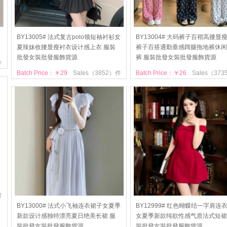
BY13005# 法式复古polo领短袖衬衫女
BY13004# 大码裤子百褶高腰显
夏辣妹收腰显瘦衬衣设计感上衣 服裝
裤子百搭通勤垂感阔腿拖地裤休闲
批發女裝批發服飾貨源
裤 服裝批發女裝批發服飾貨源
件
Batch Price：￥29
Sales（3852）件
Batch Price：￥26
Sales（37
钉
BY13000# 法式小飞袖连衣裙子女夏季
BY12999# 红色蝴蝶结一字肩连
新款设计感独特漂亮夏日绝美长裙 服
女夏季新款纯欲性感气质法式短裙
裝批發女裝批發服飾貨源
裝批發女裝批發服飾貨源