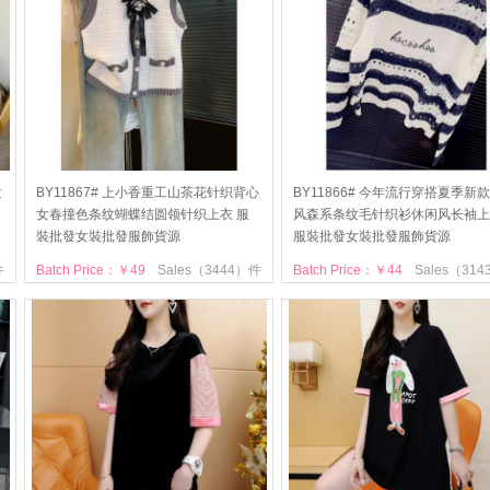
质
BY11867# 上小香重工山茶花针织背心
BY11866# 今年流行穿搭夏季新
女春撞色条纹蝴蝶结圆领针织上衣 服
风森系条纹毛针织衫休闲风长袖上
裝批發女裝批發服飾貨源
服裝批發女裝批發服飾貨源
件
Batch Price：￥49
Sales（3444）件
Batch Price：￥44
Sales（31