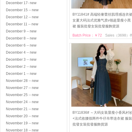
December 17- new
December 15 -- new
BY11841# 高端轻奢蕾丝肌理感连衣
December 12 -- new
女夏大码法式优雅气质v领超显瘦小黑
December 11 -- new
裙 服裝批發女裝批發服飾貨源
December 9 -- new
Batch Price：￥72
Sales（3698）
December 8 -- new
December 6 -- new
December 4 -- new
December 3 -- new
December 2 -- new
December 1 -- new
November 28 -- new
November 27 -- new
November 25 -- new
November 24 -- new
November 21 -- new
BY11836# ～大码女装显瘦小香风衬
November 20 -- new
+法式收腰假两件牛仔吊带连衣裙 服裝
November 19 -- new
批發女裝批發服飾貨源
November 18 -- new