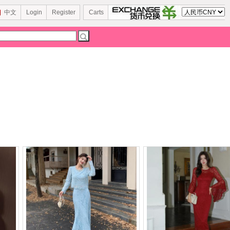
中文
Login
Register
Carts