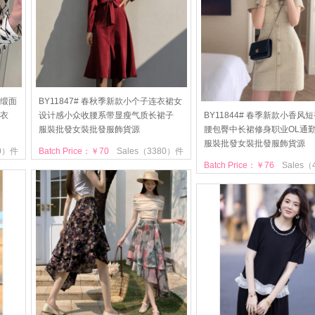
领缎面
BY11847# 春秋季新款小个子连衣裙女
衣
设计感小众收腰系带显瘦气质长裙子
BY11844# 春季新款小香风
服裝批發女裝批發服飾貨源
腰包臀中长裙修身职业OL通
服裝批發女裝批發服飾貨源
00）件
Batch Price：￥70
Sales（3380）件
Batch Price：￥76
Sales