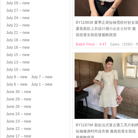
July 29 -- new
July 27 -- new
July 24 -- new
BY11883# 夏季正肩短袖雪纺衬衫女
July 22 -- new
夏装新款上衣设计感小众女士衬衣 服
July 21 -- new
裝批發女裝批發服飾貨源
July 18 -- new
Batch Price：￥47
Sales（3590）
July 16 -- new
July 15 -- new
July 13 -- new
July 10 -- new
July 9 -- new
July 7 -- new
July 6 -- new
July 1 -- new
June 30 -- new
June 29 -- new
June 26 -- new
June 24 -- new
June 23 -- new
BY11878# 新款法式复古重工亮片刺
June 22 -- new
短袖修身时尚连衣裙 服裝批發女裝批
June 17 -- new
發服飾貨源