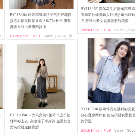
BY11843# 费尔岛毛衣慵懒高级
裙
BY11840# 轻奢高级感法式气质碎花拼
春季新款修身套头针织衫短袖通勤
接连衣裙夏圆领显瘦大码T恤长裙 服裝
衣 服裝批發女裝批發服飾貨源
批發女裝批發服飾貨源
Batch Price：￥34
Sales（33
件
Batch Price：￥73
Sales（3459）件
BY11838# 假两件浅短袖衬衫女
衫
BY11835# ～大码女装V领荷叶边长袖
背心叠穿两件套 服裝批發女裝批
针织衫上衣+高腰格子半身裙 服裝批發
飾貨源
女裝批發服飾貨源
Batch Price：￥59
Sales（30