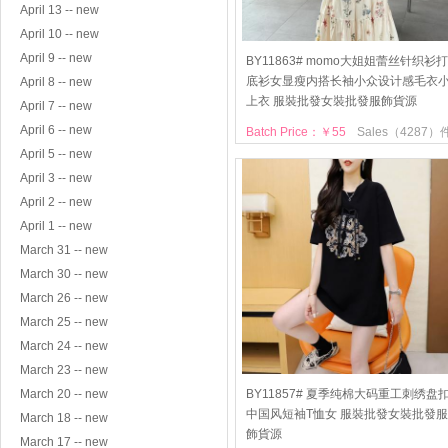
April 13 -- new
April 10 -- new
April 9 -- new
BY11863# momo大姐姐蕾丝针织衫打
底衫女显瘦内搭长袖小众设计感毛衣
April 8 -- new
上衣 服裝批發女裝批發服飾貨源
April 7 -- new
April 6 -- new
Batch Price：￥55
Sales（4287）
April 5 -- new
April 3 -- new
April 2 -- new
April 1 -- new
March 31 -- new
March 30 -- new
March 26 -- new
March 25 -- new
March 24 -- new
March 23 -- new
March 20 -- new
BY11857# 夏季纯棉大码重工刺绣盘
中国风短袖T恤女 服裝批發女裝批發服
March 18 -- new
飾貨源
March 17 -- new