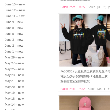
June 15 -- new
Batch Price：￥35
Sales（3132）
June 12 -- new
June 11 -- new
June 9 -- new
June 8 -- new
June 5 -- new
June 3 -- new
June 2 -- new
June 1 -- new
May 29 -- new
May 27 -- new
May 25 -- new
FA50036# 女童秋装卫衣新款儿童洋
May 23 -- new
韩版女孩秋冬加绒加厚卡通星星上衣
May 21 -- new
童装批发宝宝服饰批发
May 20 -- new
Batch Price：￥32
Sales（3594）
May 19 -- new
May 18 -- new
May 14 -- new