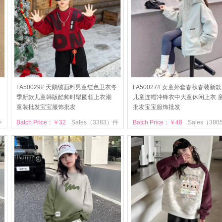
圆
FA50029# 天鹅绒面料男童红色卫衣冬
FA50027# 女童外套春秋春装新
季新款儿童韩版酷帅时髦圆领上衣潮
儿童连帽冲锋衣中大童休闲上衣 
童装批发宝宝服饰批发
批发宝宝服饰批发
件
Batch Price：￥32
Sales（3383）件
Batch Price：￥48
Sales（38