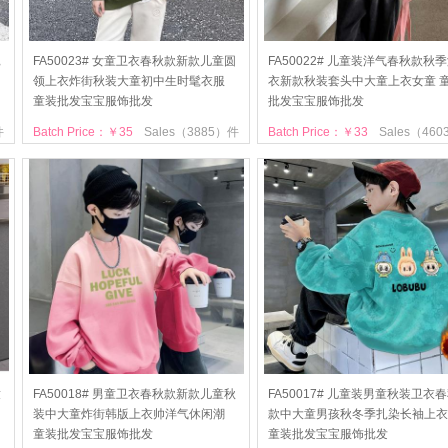
扎
FA50023# 女童卫衣春秋款新款儿童圆
FA50022# 儿童装洋气春秋款秋
领上衣炸街秋装大童初中生时髦衣服
衣新款秋装套头中大童上衣女童 
童装批发宝宝服饰批发
批发宝宝服饰批发
件
Batch Price：￥35
Sales（3885）件
Batch Price：￥33
Sales（46
童
FA50018# 男童卫衣春秋款新款儿童秋
FA50017# 儿童装男童秋装卫衣
装中大童炸街韩版上衣帅洋气休闲潮
款中大童男孩秋冬季扎染长袖上衣
童装批发宝宝服饰批发
童装批发宝宝服饰批发