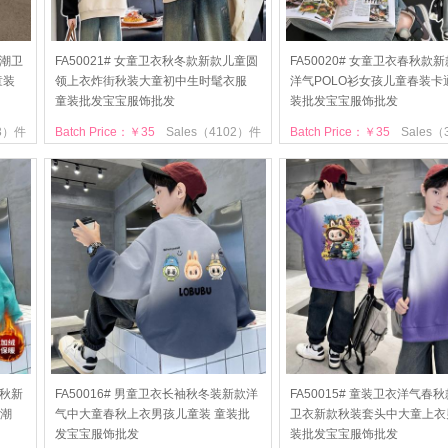
季潮卫
FA50021# 女童卫衣秋冬款新款儿童圆
FA50020# 女童卫衣春秋款
童装
领上衣炸街秋装大童初中生时髦衣服
洋气POLO衫女孩儿童春装卡
童装批发宝宝服饰批发
装批发宝宝服饰批发
03）件
Batch Price：￥35
Sales（4102）件
Batch Price：￥35
Sales
春秋新
FA50016# 男童卫衣长袖秋冬装新款洋
FA50015# 童装卫衣洋气春
潮
气中大童春秋上衣男孩儿童装 童装批
卫衣新款秋装套头中大童上衣
发宝宝服饰批发
装批发宝宝服饰批发