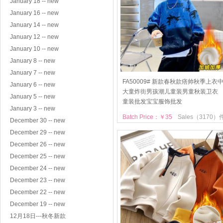
January 18 -- new
January 16 -- new
January 14 -- new
January 12 -- new
January 10 -- new
January 8 -- new
January 7 -- new
FA50009# 新款春秋款痞帅秋季上衣
January 6 -- new
大童炸街男孩潮儿童装男童秋装卫衣
January 5 -- new
童装批发宝宝服饰批发
January 3 -- new
Batch Price：￥35
Sales（3170）
December 30 -- new
December 29 -- new
December 26 -- new
December 25 -- new
December 24 -- new
December 23 -- new
December 22 -- new
December 19 -- new
12月18日---秋冬新款