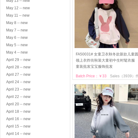
May 13 -- new
May 12 -- new
May 11 -- new
May 8 -- new
May 7 -- new
May 6 -- new
May 5 -- new
May 4 -- new
FA50031# 女童卫衣秋冬款新款儿童
April 29 -- new
领上衣炸街秋装大童初中生时髦衣服
童装批发宝宝服饰批发
April 28 -- new
April 27 -- new
Batch Price：￥33
Sales（3939）
April 24 -- new
April 23 -- new
April 22 -- new
April 20 -- new
April 18 -- new
April 16 -- new
April 15 -- new
April 14 -- new