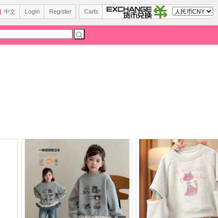
中文
Login
Register
Carts