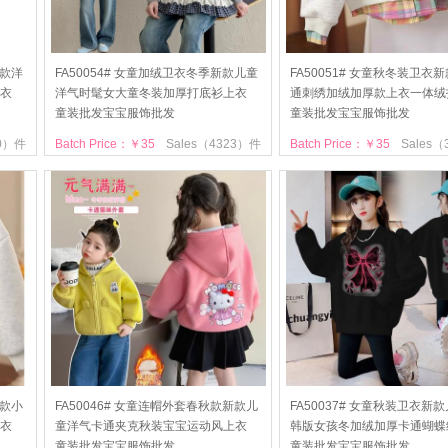
新款洋
FA50054# 女童加绒卫衣冬季新款儿童
FA50051# 女童秋冬装卫衣
衣
洋气时髦女大童冬装加厚打底衫上衣
通刺绣加绒加厚款上衣一体绒
童装批发宝宝服饰批发
童装批发宝宝服饰批发
80）件
Batch Price：￥35
Sales（4323）件
Batch Price：￥35
Sales
新款小
FA50046# 女童连帽外套春秋款新款儿
FA50037# 女童秋装卫衣新
衣
童洋气卡通夹克秋装宝宝运动风上衣
韩版女孩冬加绒加厚卡通蝴蝶
童装批发宝宝服饰批发
童装批发宝宝服饰批发