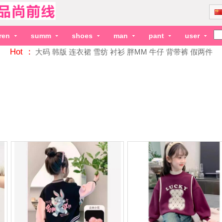
dren
summ
shoes
man
pant
user
Hot ：
大码
韩版
连衣裙
雪纺
衬衫
胖MM
牛仔
背带裤
假两件