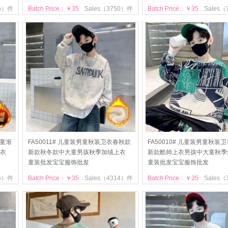
35）件
Batch Price：￥35
Sales（3750）件
Batch Price：￥35
Sales
儿童渐
FA50011# 儿童装男童秋装卫衣春秋款
FA50010# 儿童装男童秋装
衣
新款秋冬款中大童男孩秋季加绒上衣
新款酷帅上衣男孩中大童秋季
童装批发宝宝服饰批发
童装批发宝宝服饰批发
15）件
Batch Price：￥35
Sales（4314）件
Batch Price：￥35
Sales