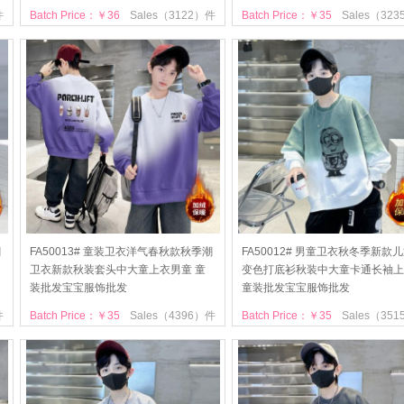
件
Batch Price：￥36
Sales（3122）件
Batch Price：￥35
Sales（32
潮
FA50013# 童装卫衣洋气春秋款秋季潮
FA50012# 男童卫衣秋冬季新款
卫衣新款秋装套头中大童上衣男童 童
变色打底衫秋装中大童卡通长袖上
装批发宝宝服饰批发
童装批发宝宝服饰批发
件
Batch Price：￥35
Sales（4396）件
Batch Price：￥35
Sales（35