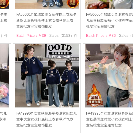
秋冬季
FA50001# 加绒加厚女童连帽卫衣秋冬
FA50000# 加绒女童卫衣春
卫衣
新款儿童长袖渐变上衣女孩秋装卫衣
儿童春秋款长袖小女孩春季童
童装批发宝宝服饰批发
批发宝宝服饰批发
34）件
Batch Price：￥39
Sales（3153）件
Batch Price：￥36
Sales
洋气儿
FA49996# 女童秋装海军领卫衣新款儿
FA49995# 女童卫衣秋冬款
衣潮
童中大童女孩打底衫上衣春秋洋气岁
童秋装网红时髦小女孩连帽上
童装批发宝宝服饰批发
童装批发宝宝服饰批发