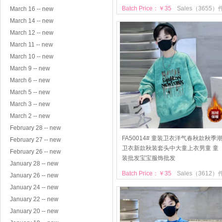
Batch Price：￥35
Sales（3655）
March 16 -- new
March 14 -- new
March 12 -- new
March 11 -- new
March 10 -- new
March 9 -- new
March 6 -- new
March 5 -- new
March 3 -- new
March 2 -- new
February 28 -- new
FA50014# 童装卫衣洋气春秋款秋季
February 27 -- new
卫衣新款秋装套头中大童上衣男童 童
February 26 -- new
装批发宝宝服饰批发
January 28 -- new
Batch Price：￥35
Sales（3612）
January 26 -- new
January 24 -- new
January 22 -- new
January 20 -- new