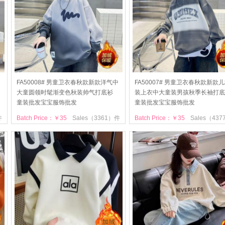
中
FA50008# 男童卫衣春秋款新款洋气中
FA50007# 男童卫衣春秋款新款
大童圆领时髦渐变色秋装帅气打底衫
装上衣中大童装男孩秋季长袖打底
童装批发宝宝服饰批发
童装批发宝宝服饰批发
件
Batch Price：￥35
Sales（3361）件
Batch Price：￥35
Sales（43