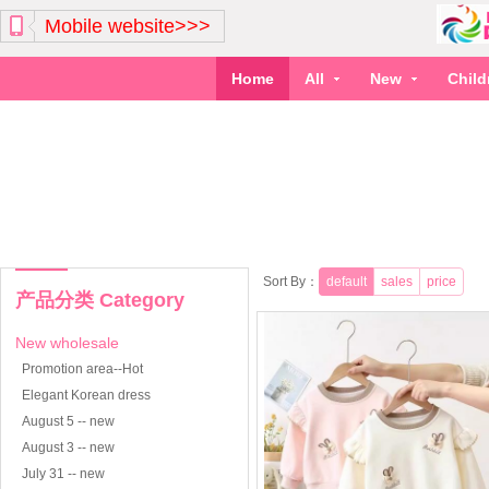
Mobile website>>>
Home
All
New
Chil
Sort By：
default
sales
price
产品分类 Category
New wholesale
Promotion area--Hot
Elegant Korean dress
August 5 -- new
August 3 -- new
July 31 -- new