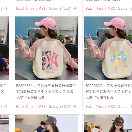
37）件
Batch Price：￥31
Sales（4053）件
Batch Price：￥32
Sales
季潮卫
FA50033# 儿童装洋气春秋款秋季潮卫
FA50032# 儿童装洋气春秋
童装
衣新款秋装套头中大童上衣女童 童装
衣新款秋装套头中大童上衣女
批发宝宝服饰批发
批发宝宝服饰批发
03）件
Batch Price：￥33
Sales（3179）件
Batch Price：￥33
Sales