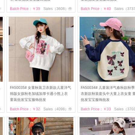
件
Batch Price：￥39
Sales（3608）件
Batch Price：￥40
Sales（37
气
FA50035# 女童秋装卫衣新款儿童洋气
FA50034# 儿童装洋气春秋款秋
韩版女孩秋冬加绒加厚卡通小熊上衣
衣新款秋装套头中大童上衣女童 
童装批发宝宝服饰批发
批发宝宝服饰批发
件
Batch Price：￥32
Sales（4098）件
Batch Price：￥33
Sales（37