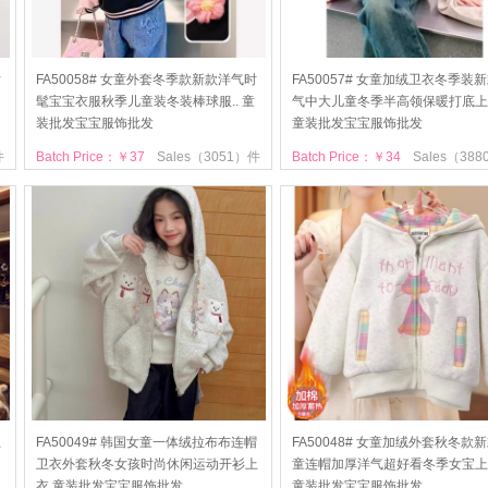
女
FA50058# 女童外套冬季款新款洋气时
FA50057# 女童加绒卫衣冬季装
髦宝宝衣服秋季儿童装冬装棒球服.. 童
气中大儿童冬季半高领保暖打底上
装批发宝宝服饰批发
童装批发宝宝服饰批发
件
Batch Price：￥37
Sales（3051）件
Batch Price：￥34
Sales（38
卫
FA50049# 韩国女童一体绒拉布布连帽
FA50048# 女童加绒外套秋冬款
卫衣外套秋冬女孩时尚休闲运动开衫上
童连帽加厚洋气超好看冬季女宝上
衣 童装批发宝宝服饰批发
童装批发宝宝服饰批发