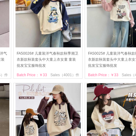
款洋气
FA50026# 儿童装洋气春秋款秋季潮卫
FA50025# 儿童装洋气春秋
童装
衣新款秋装套头中大童上衣女童 童装
衣新款秋装套头中大童上衣女
批发宝宝服饰批发
批发宝宝服饰批发
05）件
Batch Price：￥33
Sales（4001）件
Batch Price：￥33
Sales