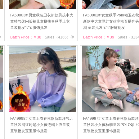
童
FA50003# 男童秋装卫衣新款男孩中大
FA50002# 女童秋季Polo领卫衣
童帅气休闲长袖儿童拼接春秋季上衣
新款中大童网红女孩宽松百搭套头
童装批发宝宝服饰批发
潮 童装批发宝宝服饰批发
件
Batch Price：￥38
Sales（4166）件
Batch Price：￥39
Sales（31
气
FA49998# 女童卫衣春秋款新款洋气儿
FA49997# 女童卫衣春秋款新款
童秋装网红时髦小女孩连帽上衣童装
童秋装小女孩秋季童装POLO领上
童装批发宝宝服饰批发
童装批发宝宝服饰批发