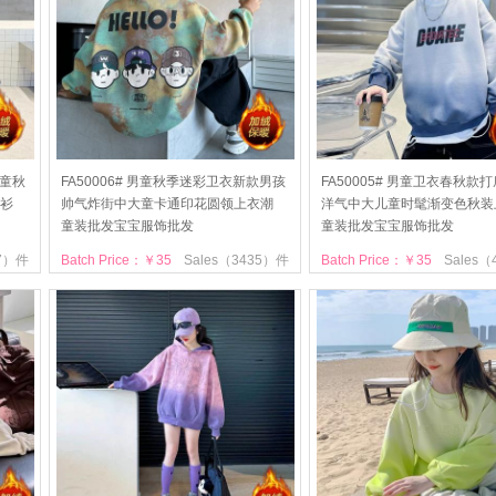
儿童秋
FA50006# 男童秋季迷彩卫衣新款男孩
FA50005# 男童卫衣春秋款
衫
帅气炸街中大童卡通印花圆领上衣潮
洋气中大儿童时髦渐变色秋装
童装批发宝宝服饰批发
童装批发宝宝服饰批发
77）件
Batch Price：￥35
Sales（3435）件
Batch Price：￥35
Sales