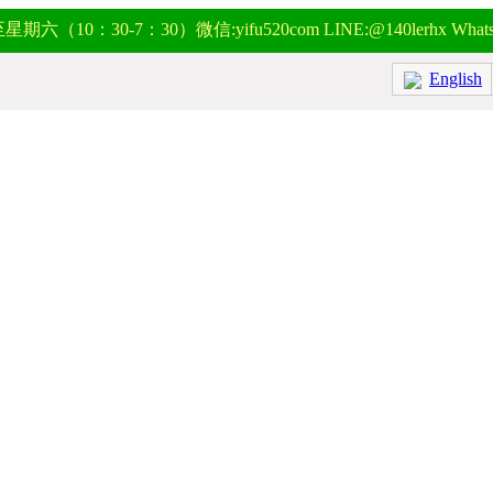
0：30-7：30）微信:yifu520com LINE:@140lerhx WhatsAP
English